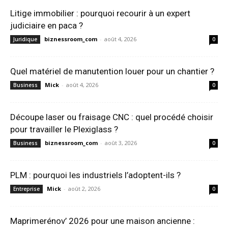
Litige immobilier : pourquoi recourir à un expert
judiciaire en paca ?
biznessroom_com
-
août 4, 2026
Juridique
0
Quel matériel de manutention louer pour un chantier ?
Mick
-
août 4, 2026
Business
0
Découpe laser ou fraisage CNC : quel procédé choisir
pour travailler le Plexiglass ?
biznessroom_com
-
août 3, 2026
Business
0
PLM : pourquoi les industriels l’adoptent-ils ?
Mick
-
août 2, 2026
Entreprise
0
Maprimerénov’ 2026 pour une maison ancienne :