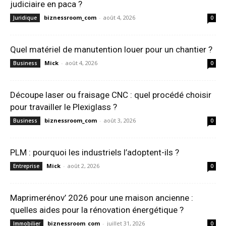
judiciaire en paca ?
biznessroom_com
-
août 4, 2026
Juridique
0
Quel matériel de manutention louer pour un chantier ?
Mick
-
août 4, 2026
Business
0
Découpe laser ou fraisage CNC : quel procédé choisir
pour travailler le Plexiglass ?
biznessroom_com
-
août 3, 2026
Business
0
PLM : pourquoi les industriels l’adoptent-ils ?
Mick
-
août 2, 2026
Entreprise
0
Maprimerénov’ 2026 pour une maison ancienne :
quelles aides pour la rénovation énergétique ?
biznessroom_com
-
juillet 31, 2026
Immobilier
0