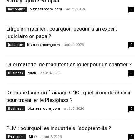
Bernay : guide complet
biznessroom_com
-
août 7, 2026
Immobilier
0
Litige immobilier : pourquoi recourir à un expert
judiciaire en paca ?
biznessroom_com
-
août 4, 2026
Juridique
0
Quel matériel de manutention louer pour un chantier ?
Mick
-
août 4, 2026
Business
0
Découpe laser ou fraisage CNC : quel procédé choisir
pour travailler le Plexiglass ?
biznessroom_com
-
août 3, 2026
Business
0
PLM : pourquoi les industriels l’adoptent-ils ?
Mick
-
août 2, 2026
Entreprise
0