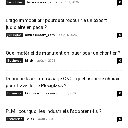
biznessroom_com
-
août 7, 2026
Immobilier
0
Litige immobilier : pourquoi recourir à un expert
judiciaire en paca ?
biznessroom_com
-
août 4, 2026
Juridique
0
Quel matériel de manutention louer pour un chantier ?
Mick
-
août 4, 2026
Business
0
Découpe laser ou fraisage CNC : quel procédé choisir
pour travailler le Plexiglass ?
biznessroom_com
-
août 3, 2026
Business
0
PLM : pourquoi les industriels l’adoptent-ils ?
Mick
-
août 2, 2026
Entreprise
0