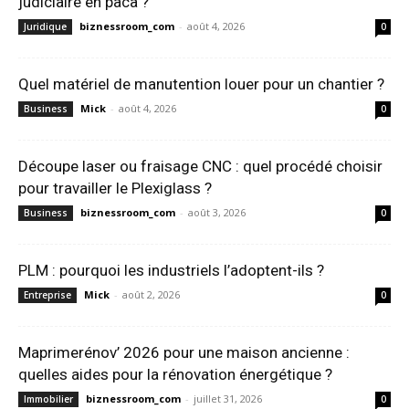
judiciaire en paca ?
biznessroom_com
-
août 4, 2026
Juridique
0
Quel matériel de manutention louer pour un chantier ?
Mick
-
août 4, 2026
Business
0
Découpe laser ou fraisage CNC : quel procédé choisir
pour travailler le Plexiglass ?
biznessroom_com
-
août 3, 2026
Business
0
PLM : pourquoi les industriels l’adoptent-ils ?
Mick
-
août 2, 2026
Entreprise
0
Maprimerénov’ 2026 pour une maison ancienne :
quelles aides pour la rénovation énergétique ?
biznessroom_com
-
juillet 31, 2026
Immobilier
0