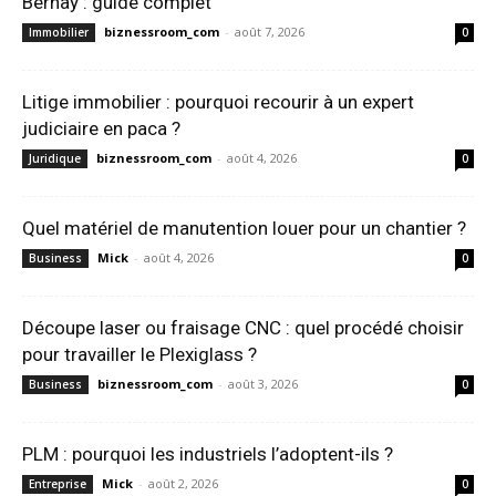
Bernay : guide complet
biznessroom_com
-
août 7, 2026
Immobilier
0
Litige immobilier : pourquoi recourir à un expert
judiciaire en paca ?
biznessroom_com
-
août 4, 2026
Juridique
0
Quel matériel de manutention louer pour un chantier ?
Mick
-
août 4, 2026
Business
0
Découpe laser ou fraisage CNC : quel procédé choisir
pour travailler le Plexiglass ?
biznessroom_com
-
août 3, 2026
Business
0
PLM : pourquoi les industriels l’adoptent-ils ?
Mick
-
août 2, 2026
Entreprise
0