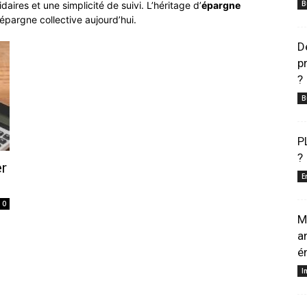
B
idaires et une simplicité de suivi. L’héritage d’
épargne
épargne collective aujourd’hui.
D
p
?
B
P
?
r
E
0
M
a
é
I