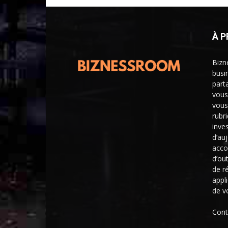
À 
Bizn
busi
part
vous
vous
rubr
inve
d’au
acco
d’ou
de r
appl
de v
Cont