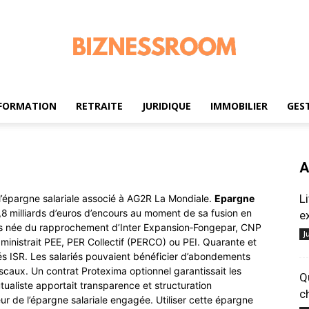
FORMATION
RETRAITE
JURIDIQUE
IMMOBILIER
GES
biznessroom.com
A
L
 l’épargne salariale associé à AG2R La Mondiale.
Epargne
 milliards d’euros d’encours au moment de sa fusion en
e
ens née du rapprochement d’Inter Expansion‑Fongepar, CNP
J
inistrait PEE, PER Collectif (PERCO) ou PEI. Quarante et
sés ISR. Les salariés pouvaient bénéficier d’abondements
scaux. Un contrat Protexima optionnel garantissait les
Q
ualiste apportait transparence et structuration
c
ur de l’épargne salariale engagée. Utiliser cette épargne