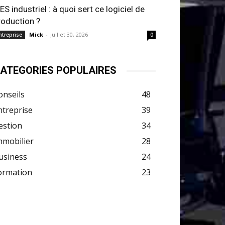
ES industriel : à quoi sert ce logiciel de
roduction ?
Mick
-
juillet 30, 2026
ntreprise
0
ATEGORIES POPULAIRES
onseils
48
ntreprise
39
estion
34
mmobilier
28
usiness
24
ormation
23