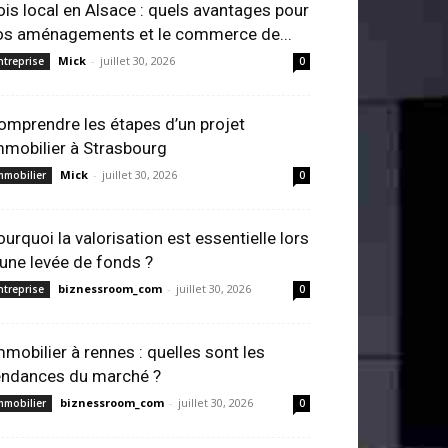
ois local en Alsace : quels avantages pour
os aménagements et le commerce de...
Mick
-
juillet 30, 2026
ntreprise
0
omprendre les étapes d’un projet
mmobilier à Strasbourg
Mick
-
juillet 30, 2026
mmobilier
0
ourquoi la valorisation est essentielle lors
’une levée de fonds ?
biznessroom_com
-
juillet 30, 2026
ntreprise
0
mmobilier à rennes : quelles sont les
endances du marché ?
biznessroom_com
-
juillet 30, 2026
mmobilier
0