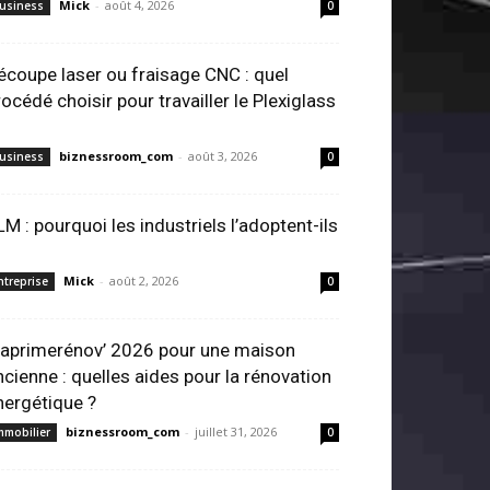
Mick
-
août 4, 2026
usiness
0
écoupe laser ou fraisage CNC : quel
rocédé choisir pour travailler le Plexiglass
biznessroom_com
-
août 3, 2026
usiness
0
LM : pourquoi les industriels l’adoptent-ils
Mick
-
août 2, 2026
ntreprise
0
aprimerénov’ 2026 pour une maison
ncienne : quelles aides pour la rénovation
nergétique ?
biznessroom_com
-
juillet 31, 2026
mmobilier
0