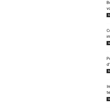
B
v
E
C
i
I
P
d
E
I
t
I