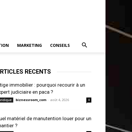
TION
MARKETING
CONSEILS
RTICLES RECENTS
itige immobilier : pourquoi recourir à un
xpert judiciaire en paca ?
biznessroom_com
-
août 4, 2026
uridique
0
uel matériel de manutention louer pour un
hantier ?