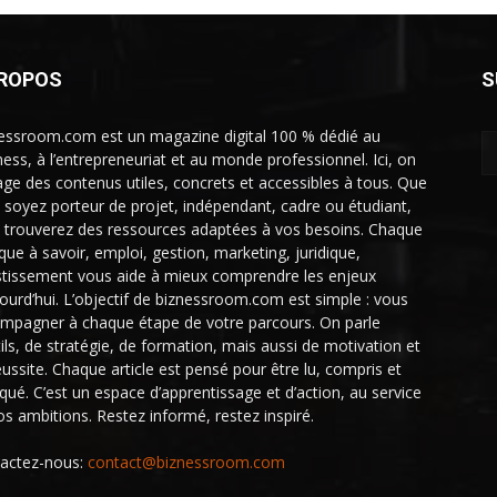
PROPOS
S
essroom.com est un magazine digital 100 % dédié au
ness, à l’entrepreneuriat et au monde professionnel. Ici, on
age des contenus utiles, concrets et accessibles à tous. Que
 soyez porteur de projet, indépendant, cadre ou étudiant,
 trouverez des ressources adaptées à vos besoins. Chaque
ique à savoir, emploi, gestion, marketing, juridique,
stissement vous aide à mieux comprendre les enjeux
jourd’hui. L’objectif de biznessroom.com est simple : vous
mpagner à chaque étape de votre parcours. On parle
tils, de stratégie, de formation, mais aussi de motivation et
éussite. Chaque article est pensé pour être lu, compris et
iqué. C’est un espace d’apprentissage et d’action, au service
os ambitions. Restez informé, restez inspiré.
actez-nous:
contact@biznessroom.com