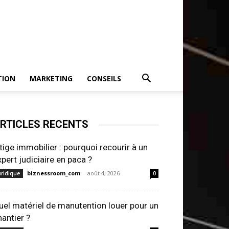
TION
MARKETING
CONSEILS
RTICLES RECENTS
itige immobilier : pourquoi recourir à un
xpert judiciaire en paca ?
biznessroom_com
-
août 4, 2026
uridique
0
uel matériel de manutention louer pour un
hantier ?