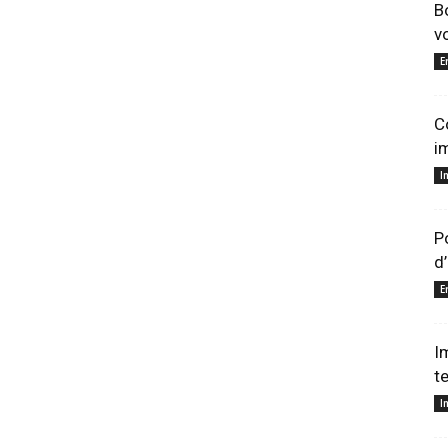
B
v
E
C
i
I
P
d
E
I
t
I