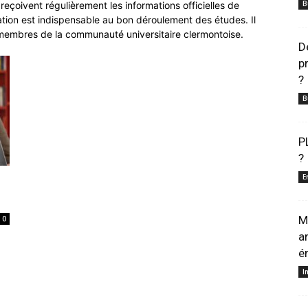
B
eçoivent régulièrement les informations officielles de
ation est indispensable au bon déroulement des études. Il
s membres de la communauté universitaire clermontoise.
D
p
?
B
P
?
E
M
0
a
é
I