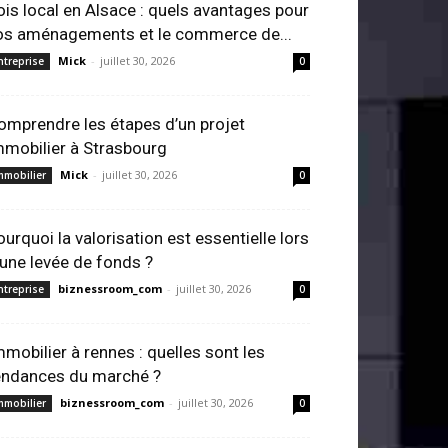
ois local en Alsace : quels avantages pour
os aménagements et le commerce de...
Mick
-
juillet 30, 2026
ntreprise
0
omprendre les étapes d’un projet
mmobilier à Strasbourg
Mick
-
juillet 30, 2026
mmobilier
0
ourquoi la valorisation est essentielle lors
’une levée de fonds ?
biznessroom_com
-
juillet 30, 2026
ntreprise
0
mmobilier à rennes : quelles sont les
endances du marché ?
biznessroom_com
-
juillet 30, 2026
mmobilier
0