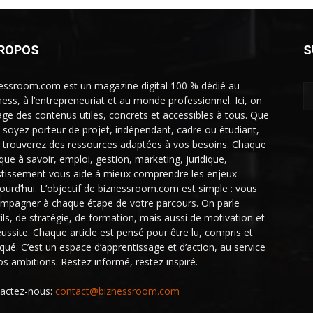
PROPOS
S
essroom.com est un magazine digital 100 % dédié au
ness, à l’entrepreneuriat et au monde professionnel. Ici, on
age des contenus utiles, concrets et accessibles à tous. Que
 soyez porteur de projet, indépendant, cadre ou étudiant,
 trouverez des ressources adaptées à vos besoins. Chaque
ique à savoir, emploi, gestion, marketing, juridique,
stissement vous aide à mieux comprendre les enjeux
jourd’hui. L’objectif de biznessroom.com est simple : vous
mpagner à chaque étape de votre parcours. On parle
tils, de stratégie, de formation, mais aussi de motivation et
éussite. Chaque article est pensé pour être lu, compris et
iqué. C’est un espace d’apprentissage et d’action, au service
os ambitions. Restez informé, restez inspiré.
actez-nous:
contact@biznessroom.com