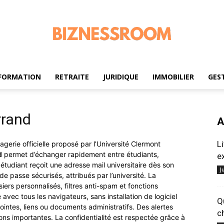
FORMATION
RETRAITE
JURIDIQUE
IMMOBILIER
GES
biznessroom.com
rrand
A
L
gerie officielle proposé par l’Université Clermont
d
permet d’échanger rapidement entre étudiants,
e
étudiant reçoit une adresse mail universitaire dès son
J
t de passe sécurisés, attribués par l’université. La
rs personnalisés, filtres anti-spam et fonctions
avec tous les navigateurs, sans installation de logiciel
Q
intes, liens ou documents administratifs. Des alertes
c
s importantes. La confidentialité est respectée grâce à