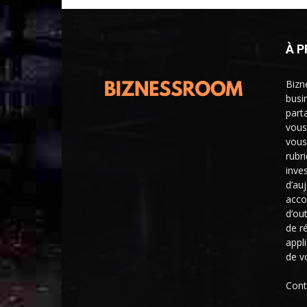
À 
Bizn
busi
part
vous
vous
rubr
inve
d’au
acco
d’ou
de r
appl
de v
Cont