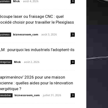
Mick
-
août 4, 2026
usiness
0
écoupe laser ou fraisage CNC : quel
rocédé choisir pour travailler le Plexiglass
biznessroom_com
-
août 3, 2026
usiness
0
LM : pourquoi les industriels l’adoptent-ils
Mick
-
août 2, 2026
ntreprise
0
aprimerénov’ 2026 pour une maison
ncienne : quelles aides pour la rénovation
nergétique ?
biznessroom_com
-
juillet 31, 2026
mmobilier
0