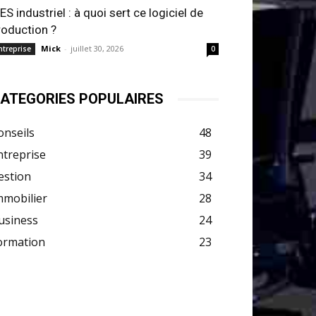
ES industriel : à quoi sert ce logiciel de
roduction ?
Mick
-
juillet 30, 2026
ntreprise
0
ATEGORIES POPULAIRES
onseils
48
ntreprise
39
estion
34
mmobilier
28
usiness
24
ormation
23