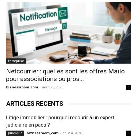
Entreprise
Netcourrier : quelles sont les offres Mailo
pour associations ou pros...
biznessroom_com
-
août 25, 2025
0
ARTICLES RECENTS
Litige immobilier : pourquoi recourir à un expert
judiciaire en paca ?
biznessroom_com
-
août 4, 2026
Juridique
0