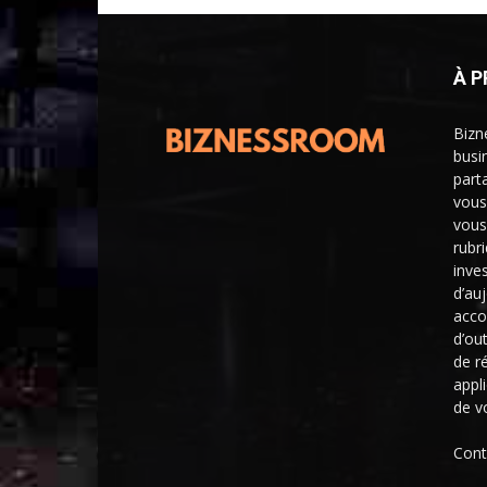
À 
Bizn
busi
part
vous
vous
rubr
inve
d’au
acco
d’ou
de r
appl
de v
Cont