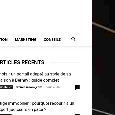
TION
MARKETING
CONSEILS
RTICLES RECENTS
hoisir un portail adapté au style de sa
aison à Bernay : guide complet
biznessroom_com
-
août 7, 2026
mmobilier
0
itige immobilier : pourquoi recourir à un
xpert judiciaire en paca ?