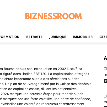
FORMATION
RETRAITE
JURIDIQUE
IMMOBILIER
GES
biznessroom.com
A
C
 en Bourse depuis son introduction en 2002 jusqu’à sa
figuré dans l’indice SBF 120. La capitalisation atteignait
m
une chute importante suite à des révélations sur des
I
ques. Un plan de sauvetage mené par la Caisse des dépôts a
ion de capital colossale, diluant les actionnaires
2024 marque une nouvelle étape pour repartir sur de
L
 marquée par une forte volatilité, une perte de confiance,
e
on symbolise une volonté de renouveau et redressement