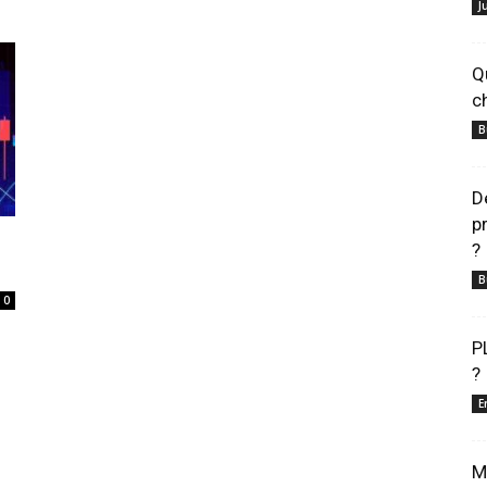
J
Q
c
B
D
p
?
B
0
P
?
E
M