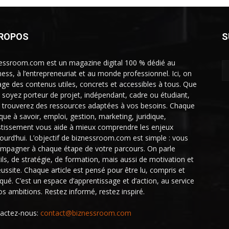
PROPOS
S
essroom.com est un magazine digital 100 % dédié au
ness, à l’entrepreneuriat et au monde professionnel. Ici, on
age des contenus utiles, concrets et accessibles à tous. Que
 soyez porteur de projet, indépendant, cadre ou étudiant,
 trouverez des ressources adaptées à vos besoins. Chaque
ique à savoir, emploi, gestion, marketing, juridique,
stissement vous aide à mieux comprendre les enjeux
jourd’hui. L’objectif de biznessroom.com est simple : vous
mpagner à chaque étape de votre parcours. On parle
tils, de stratégie, de formation, mais aussi de motivation et
éussite. Chaque article est pensé pour être lu, compris et
iqué. C’est un espace d’apprentissage et d’action, au service
os ambitions. Restez informé, restez inspiré.
actez-nous:
contact@biznessroom.com