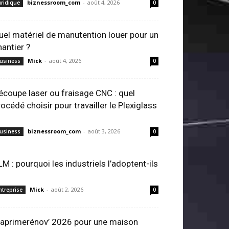
biznessroom_com
-
août 4, 2026
uridique
0
uel matériel de manutention louer pour un
hantier ?
Mick
-
août 4, 2026
usiness
0
écoupe laser ou fraisage CNC : quel
rocédé choisir pour travailler le Plexiglass
biznessroom_com
-
août 3, 2026
usiness
0
LM : pourquoi les industriels l’adoptent-ils
Mick
-
août 2, 2026
ntreprise
0
aprimerénov’ 2026 pour une maison