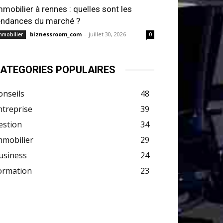
mmobilier à rennes : quelles sont les
endances du marché ?
biznessroom_com
-
juillet 30, 2026
mmobilier
0
ATEGORIES POPULAIRES
onseils
48
ntreprise
39
estion
34
mmobilier
29
usiness
24
ormation
23