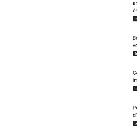
a
é
I
B
v
E
C
i
I
P
d
E