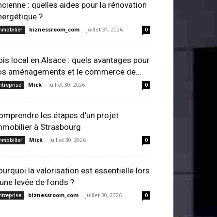
ncienne : quelles aides pour la rénovation
nergétique ?
biznessroom_com
-
juillet 31, 2026
mmobilier
0
ois local en Alsace : quels avantages pour
os aménagements et le commerce de...
Mick
-
juillet 30, 2026
ntreprise
0
omprendre les étapes d’un projet
mmobilier à Strasbourg
Mick
-
juillet 30, 2026
mmobilier
0
ourquoi la valorisation est essentielle lors
’une levée de fonds ?
biznessroom_com
-
juillet 30, 2026
ntreprise
0