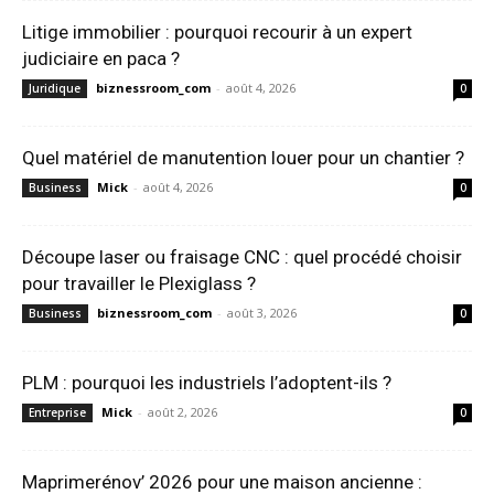
Litige immobilier : pourquoi recourir à un expert
judiciaire en paca ?
biznessroom_com
-
août 4, 2026
Juridique
0
Quel matériel de manutention louer pour un chantier ?
Mick
-
août 4, 2026
Business
0
Découpe laser ou fraisage CNC : quel procédé choisir
pour travailler le Plexiglass ?
biznessroom_com
-
août 3, 2026
Business
0
PLM : pourquoi les industriels l’adoptent-ils ?
Mick
-
août 2, 2026
Entreprise
0
Maprimerénov’ 2026 pour une maison ancienne :