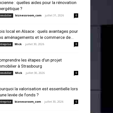
ncienne : quelles aides pour la rénovation
nergétique ?
biznessroom_com
-
juillet 31, 2026
mmobilier
0
ois local en Alsace : quels avantages pour
os aménagements et le commerce de...
Mick
-
juillet 30, 2026
ntreprise
0
omprendre les étapes d’un projet
mmobilier à Strasbourg
Mick
-
juillet 30, 2026
mmobilier
0
ourquoi la valorisation est essentielle lors
’une levée de fonds ?
biznessroom_com
-
juillet 30, 2026
ntreprise
0