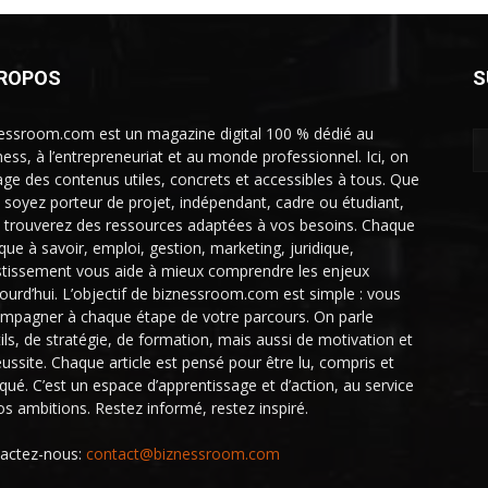
PROPOS
S
essroom.com est un magazine digital 100 % dédié au
ness, à l’entrepreneuriat et au monde professionnel. Ici, on
age des contenus utiles, concrets et accessibles à tous. Que
 soyez porteur de projet, indépendant, cadre ou étudiant,
 trouverez des ressources adaptées à vos besoins. Chaque
ique à savoir, emploi, gestion, marketing, juridique,
stissement vous aide à mieux comprendre les enjeux
jourd’hui. L’objectif de biznessroom.com est simple : vous
mpagner à chaque étape de votre parcours. On parle
tils, de stratégie, de formation, mais aussi de motivation et
éussite. Chaque article est pensé pour être lu, compris et
iqué. C’est un espace d’apprentissage et d’action, au service
os ambitions. Restez informé, restez inspiré.
actez-nous:
contact@biznessroom.com