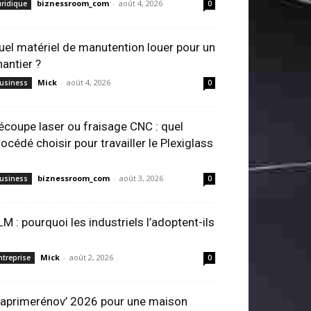
biznessroom_com
-
août 4, 2026
uridique
0
uel matériel de manutention louer pour un
hantier ?
Mick
-
août 4, 2026
usiness
0
écoupe laser ou fraisage CNC : quel
rocédé choisir pour travailler le Plexiglass
biznessroom_com
-
août 3, 2026
usiness
0
LM : pourquoi les industriels l’adoptent-ils
Mick
-
août 2, 2026
ntreprise
0
aprimerénov’ 2026 pour une maison