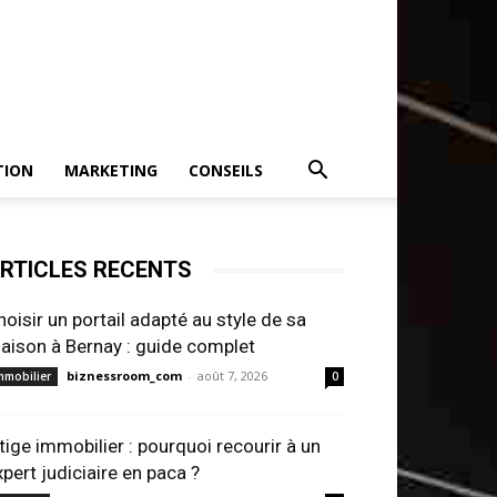
TION
MARKETING
CONSEILS
RTICLES RECENTS
hoisir un portail adapté au style de sa
aison à Bernay : guide complet
biznessroom_com
-
août 7, 2026
mmobilier
0
itige immobilier : pourquoi recourir à un
xpert judiciaire en paca ?