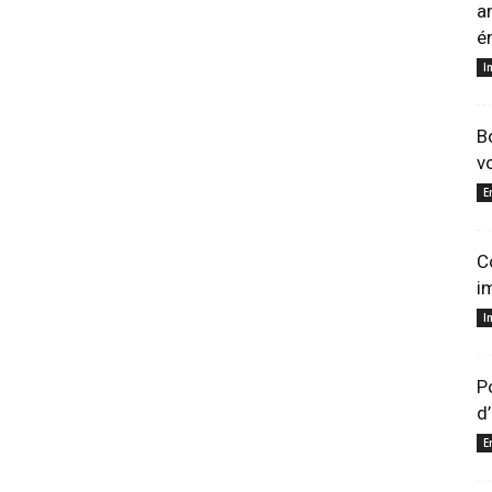
a
é
I
B
v
E
C
i
I
P
d
E