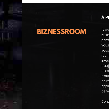
À 
Bizn
busi
part
vous
vous
rubr
inve
d’au
acco
d’ou
de r
appl
de v
Cont