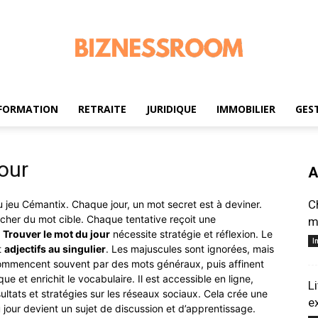
FORMATION
RETRAITE
JURIDIQUE
IMMOBILIER
GES
biznessroom.com
jour
A
C
du jeu Cémantix.
Chaque jour, un mot secret est à deviner.
cher du mot cible.
Chaque tentative reçoit une
m
Trouver le mot du jour
nécessite stratégie et réflexion.
Le
I
t
adjectifs au singulier
.
Les majuscules sont ignorées, mais
ommencent souvent par des mots généraux, puis affinent
que et enrichit le vocabulaire.
Il est accessible en ligne,
L
ultats et stratégies sur les réseaux sociaux.
Cela crée une
e
 jour devient un sujet de discussion et d’apprentissage.