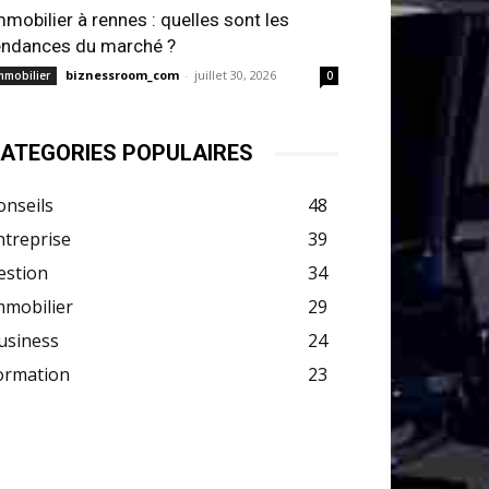
mmobilier à rennes : quelles sont les
endances du marché ?
biznessroom_com
-
juillet 30, 2026
mmobilier
0
ATEGORIES POPULAIRES
onseils
48
ntreprise
39
estion
34
mmobilier
29
usiness
24
ormation
23