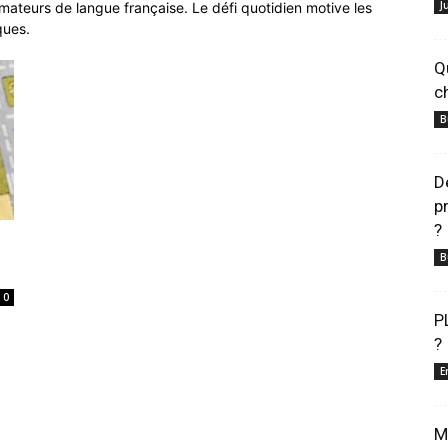
J
amateurs de langue française.
Le défi quotidien motive les
ques.
Q
c
B
D
p
?
B
0
P
?
E
M