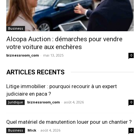
Business
Alcopa Auction : démarches pour vendre
votre voiture aux enchères
biznessroom_com
-
mai 13, 2025
0
ARTICLES RECENTS
Litige immobilier : pourquoi recourir à un expert
judiciaire en paca ?
biznessroom_com
-
août 4, 2026
Juridique
0
Quel matériel de manutention louer pour un chantier ?
Mick
-
août 4, 2026
Business
0