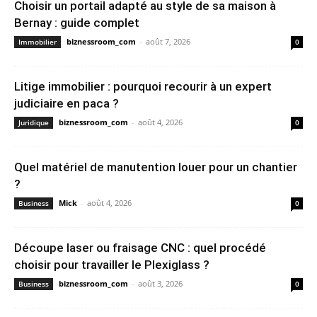
Choisir un portail adapté au style de sa maison à
Bernay : guide complet
biznessroom_com
-
août 7, 2026
Immobilier
0
Litige immobilier : pourquoi recourir à un expert
judiciaire en paca ?
biznessroom_com
-
août 4, 2026
Juridique
0
Quel matériel de manutention louer pour un chantier
?
Mick
-
août 4, 2026
Business
0
Découpe laser ou fraisage CNC : quel procédé
choisir pour travailler le Plexiglass ?
biznessroom_com
-
août 3, 2026
Business
0