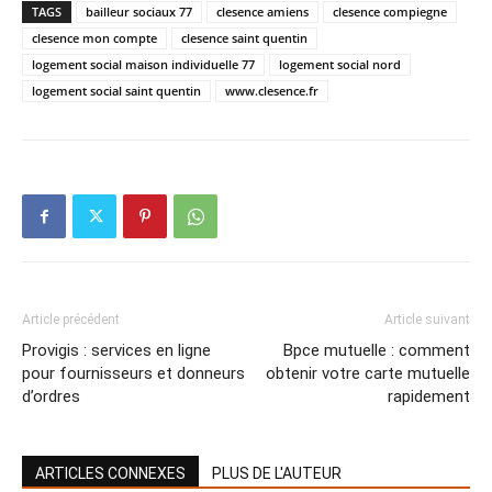
TAGS
bailleur sociaux 77
clesence amiens
clesence compiegne
clesence mon compte
clesence saint quentin
logement social maison individuelle 77
logement social nord
logement social saint quentin
www.clesence.fr
Article précédent
Article suivant
Provigis : services en ligne
Bpce mutuelle : comment
pour fournisseurs et donneurs
obtenir votre carte mutuelle
d’ordres
rapidement
ARTICLES CONNEXES
PLUS DE L'AUTEUR