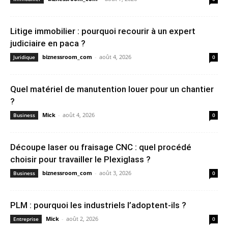
Litige immobilier : pourquoi recourir à un expert
judiciaire en paca ?
biznessroom_com
-
août 4, 2026
Juridique
0
Quel matériel de manutention louer pour un chantier
?
Mick
-
août 4, 2026
Business
0
Découpe laser ou fraisage CNC : quel procédé
choisir pour travailler le Plexiglass ?
biznessroom_com
-
août 3, 2026
Business
0
PLM : pourquoi les industriels l’adoptent-ils ?
Mick
-
août 2, 2026
Entreprise
0