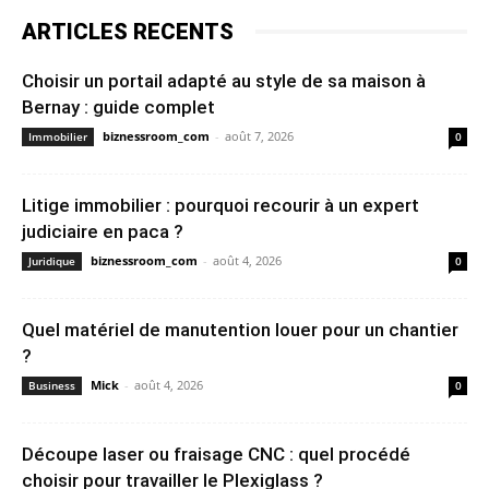
ARTICLES RECENTS
Choisir un portail adapté au style de sa maison à
Bernay : guide complet
biznessroom_com
-
août 7, 2026
Immobilier
0
Litige immobilier : pourquoi recourir à un expert
judiciaire en paca ?
biznessroom_com
-
août 4, 2026
Juridique
0
Quel matériel de manutention louer pour un chantier
?
Mick
-
août 4, 2026
Business
0
Découpe laser ou fraisage CNC : quel procédé
choisir pour travailler le Plexiglass ?