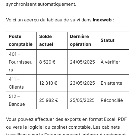
synchronisent automatiquement.
Voici un aperçu du tableau de suivi dans
Inexweb
:
Poste
Solde
Dernière
Statut
comptable
actuel
opération
401 –
Fournisseu
8 520 €
24/05/2025
À vérifier
rs
411 –
12 310 €
23/05/2025
En attente
Clients
512 –
25 982 €
25/05/2025
Réconcilié
Banque
Vous pouvez effectuer des exports en format Excel, PDF
ou vers le logiciel du cabinet comptable. Les cabinets
travaillant avec In Extenso peuvent intégrer directement