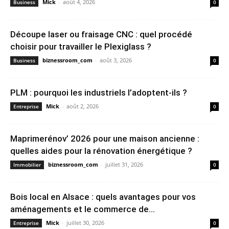
Mick
-
août 4, 2026
Business
0
Découpe laser ou fraisage CNC : quel procédé
choisir pour travailler le Plexiglass ?
biznessroom_com
-
août 3, 2026
Business
0
PLM : pourquoi les industriels l’adoptent-ils ?
Mick
-
août 2, 2026
Entreprise
0
Maprimerénov’ 2026 pour une maison ancienne :
quelles aides pour la rénovation énergétique ?
biznessroom_com
-
juillet 31, 2026
Immobilier
0
Bois local en Alsace : quels avantages pour vos
aménagements et le commerce de...
Mick
-
juillet 30, 2026
Entreprise
0