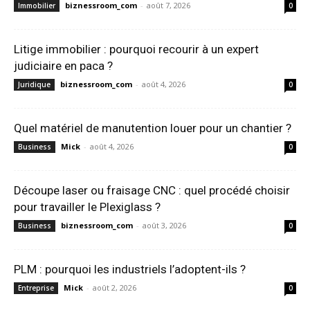
biznessroom_com
-
août 7, 2026
Immobilier
0
Litige immobilier : pourquoi recourir à un expert
judiciaire en paca ?
biznessroom_com
-
août 4, 2026
Juridique
0
Quel matériel de manutention louer pour un chantier ?
Mick
-
août 4, 2026
Business
0
Découpe laser ou fraisage CNC : quel procédé choisir
pour travailler le Plexiglass ?
biznessroom_com
-
août 3, 2026
Business
0
PLM : pourquoi les industriels l’adoptent-ils ?
Mick
-
août 2, 2026
Entreprise
0