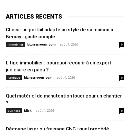
ARTICLES RECENTS
Choisir un portail adapté au style de sa maison à
Bernay : guide complet
biznessroom_com
-
août 7, 2026
Immobilier
0
Litige immobilier : pourquoi recourir à un expert
judiciaire en paca ?
biznessroom_com
-
août 4, 2026
Juridique
0
Quel matériel de manutention louer pour un chantier
?
Mick
-
août 4, 2026
Business
0
Découpe laser ou fraisage CNC : quel procédé