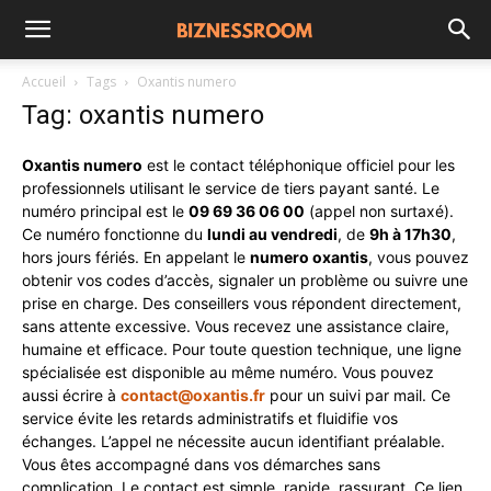
Accueil
Tags
Oxantis numero
Tag: oxantis numero
Oxantis numero
est le contact téléphonique officiel pour les
professionnels utilisant le service de tiers payant santé. Le
numéro principal est le
09 69 36 06 00
(appel non surtaxé).
Ce numéro fonctionne du
lundi au vendredi
, de
9h à 17h30
,
hors jours fériés. En appelant le
numero
oxantis
, vous pouvez
obtenir vos codes d’accès, signaler un problème ou suivre une
prise en charge. Des conseillers vous répondent directement,
sans attente excessive. Vous recevez une assistance claire,
humaine et efficace. Pour toute question technique, une ligne
spécialisée est disponible au même numéro. Vous pouvez
aussi écrire à
contact@oxantis.fr
pour un suivi par mail. Ce
service évite les retards administratifs et fluidifie vos
échanges. L’appel ne nécessite aucun identifiant préalable.
Vous êtes accompagné dans vos démarches sans
complication. Le contact est simple, rapide, rassurant. Ce lien