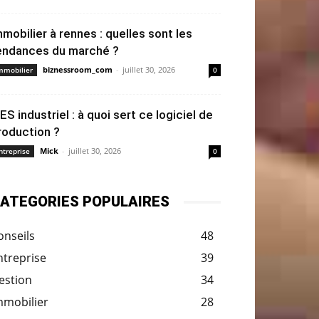
mmobilier à rennes : quelles sont les
endances du marché ?
biznessroom_com
-
juillet 30, 2026
mmobilier
0
ES industriel : à quoi sert ce logiciel de
roduction ?
Mick
-
juillet 30, 2026
ntreprise
0
ATEGORIES POPULAIRES
onseils
48
ntreprise
39
estion
34
mmobilier
28