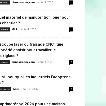
biznessroom_com
-
août 4, 2026
uridique
0
uel matériel de manutention louer pour
n chantier ?
Mick
-
août 4, 2026
usiness
0
écoupe laser ou fraisage CNC : quel
rocédé choisir pour travailler le
lexiglass ?
biznessroom_com
-
août 3, 2026
usiness
0
LM : pourquoi les industriels l’adoptent-
s ?
Mick
-
août 2, 2026
ntreprise
0
aprimerénov’ 2026 pour une maison