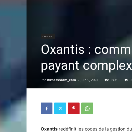
Gestion
Oxantis : commen
payant comple
Par
biznessroom_com
-
juin 9, 2025
1306
0
Oxantis
redéfinit les codes de la gestion d