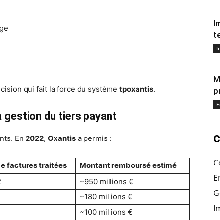
I
rge
t
I
M
écision qui fait la force du système
tpoxantis
.
p
E
a gestion du tiers payant
C
ants. En
2022
,
Oxantis
a permis :
C
 factures traitées
Montant remboursé estimé
E
2
~950 millions €
G
~180 millions €
I
~100 millions €