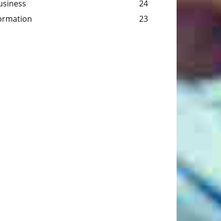
usiness
24
ormation
23