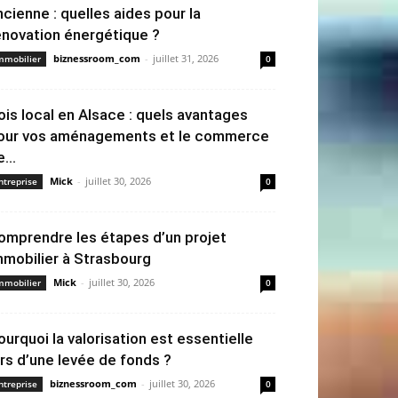
ncienne : quelles aides pour la
énovation énergétique ?
biznessroom_com
-
juillet 31, 2026
mmobilier
0
ois local en Alsace : quels avantages
our vos aménagements et le commerce
...
Mick
-
juillet 30, 2026
ntreprise
0
omprendre les étapes d’un projet
mmobilier à Strasbourg
Mick
-
juillet 30, 2026
mmobilier
0
ourquoi la valorisation est essentielle
ors d’une levée de fonds ?
biznessroom_com
-
juillet 30, 2026
ntreprise
0