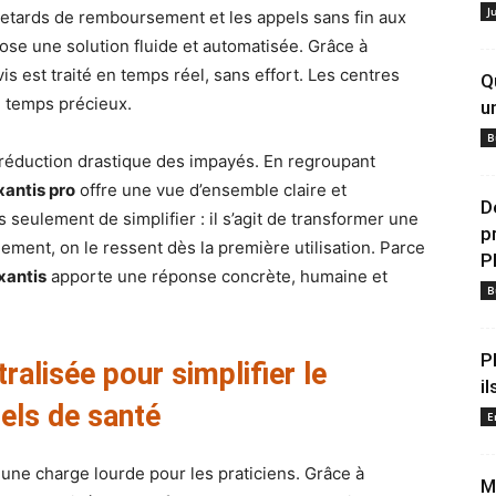
J
 retards de remboursement et les appels sans fin aux
ose une solution fluide et automatisée. Grâce à
is est traité en temps réel, sans effort. Les centres
Q
n temps précieux.
u
B
ne réduction drastique des impayés. En regroupant
antis pro
offre une vue d’ensemble claire et
D
us seulement de simplifier : il s’agit de transformer une
p
ement, on le ressent dès la première utilisation. Parce
P
xantis
apporte une réponse concrète, humaine et
B
P
ralisée pour simplifier le
il
els de santé
E
une charge lourde pour les praticiens. Grâce à
M