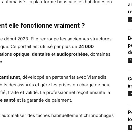
et automatisé. La plateforme bouscule les habitudes en
a
r
I
t elle fonctionne vraiment ?
B
ée début 2023. Elle regroupe les anciennes structures
p
ue. Ce portail est utilisé par plus de
24 000
de
tations
optique
,
dentaire
et
audioprothèse
, domaines
E
e
.
xantis.net
, développé en partenariat avec Viamédis.
C
roits des assurés et gère les prises en charge de bout
i
ié, traité et validé. Le professionnel reçoit ensuite la
I
de santé
et la garantie de paiement.
P
 à automatiser des tâches habituellement chronophages
l
E