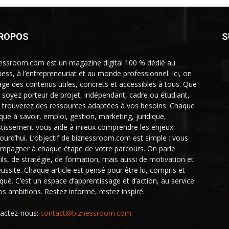
PROPOS
S
essroom.com est un magazine digital 100 % dédié au
ness, à l’entrepreneuriat et au monde professionnel. Ici, on
age des contenus utiles, concrets et accessibles à tous. Que
 soyez porteur de projet, indépendant, cadre ou étudiant,
 trouverez des ressources adaptées à vos besoins. Chaque
ique à savoir, emploi, gestion, marketing, juridique,
stissement vous aide à mieux comprendre les enjeux
jourd’hui. L’objectif de biznessroom.com est simple : vous
mpagner à chaque étape de votre parcours. On parle
tils, de stratégie, de formation, mais aussi de motivation et
éussite. Chaque article est pensé pour être lu, compris et
iqué. C’est un espace d’apprentissage et d’action, au service
os ambitions. Restez informé, restez inspiré.
actez-nous:
contact@biznessroom.com