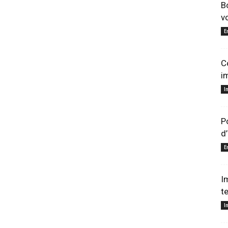
B
v
E
C
i
I
P
d
E
I
t
I