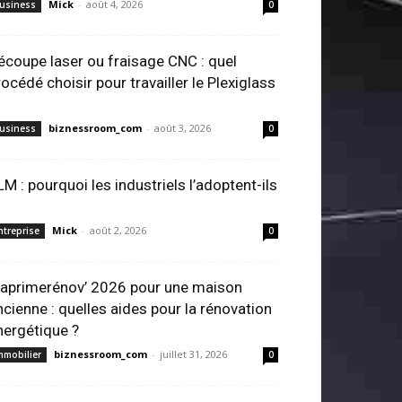
Mick
-
août 4, 2026
usiness
0
écoupe laser ou fraisage CNC : quel
rocédé choisir pour travailler le Plexiglass
biznessroom_com
-
août 3, 2026
usiness
0
LM : pourquoi les industriels l’adoptent-ils
Mick
-
août 2, 2026
ntreprise
0
aprimerénov’ 2026 pour une maison
ncienne : quelles aides pour la rénovation
nergétique ?
biznessroom_com
-
juillet 31, 2026
mmobilier
0