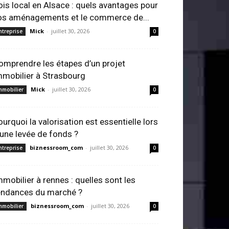
ois local en Alsace : quels avantages pour
os aménagements et le commerce de...
Mick
-
juillet 30, 2026
ntreprise
0
omprendre les étapes d’un projet
mmobilier à Strasbourg
Mick
-
juillet 30, 2026
mmobilier
0
ourquoi la valorisation est essentielle lors
’une levée de fonds ?
biznessroom_com
-
juillet 30, 2026
ntreprise
0
mmobilier à rennes : quelles sont les
endances du marché ?
biznessroom_com
-
juillet 30, 2026
mmobilier
0