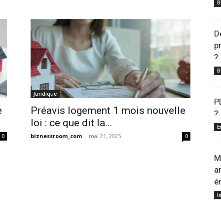
B
D
p
?
B
Juridique
P
e
Préavis logement 1 mois nouvelle
?
loi : ce que dit la...
E
biznessroom_com
-
mai 21, 2025
0
0
M
a
é
I