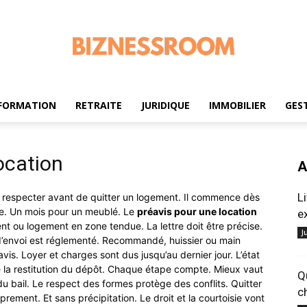
FORMATION
RETRAITE
JURIDIQUE
IMMOBILIER
GES
biznessroom.com
ocation
A
L
à respecter avant de quitter un logement. Il commence dès
ide. Un mois pour un meublé. Le
préavis pour une location
e
ent ou logement en zone tendue. La lettre doit être précise.
J
 d’envoi est réglementé. Recommandé, huissier ou main
vis. Loyer et charges sont dus jusqu’au dernier jour. L’état
nne la restitution du dépôt. Chaque étape compte. Mieux vaut
Q
 du bail. Le respect des formes protège des conflits. Quitter
c
oprement. Et sans précipitation. Le droit et la courtoisie vont