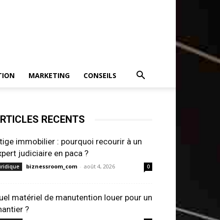
TION
MARKETING
CONSEILS
RTICLES RECENTS
itige immobilier : pourquoi recourir à un
xpert judiciaire en paca ?
biznessroom_com
-
août 4, 2026
uridique
0
uel matériel de manutention louer pour un
hantier ?