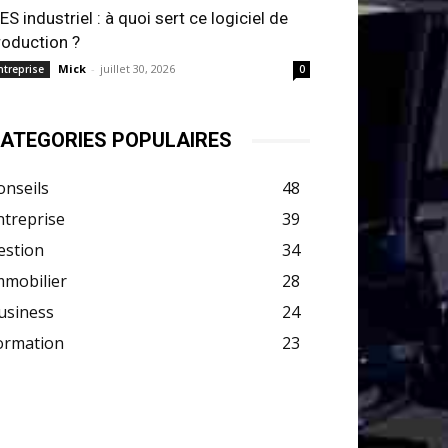
ES industriel : à quoi sert ce logiciel de
roduction ?
Mick
-
juillet 30, 2026
ntreprise
0
ATEGORIES POPULAIRES
onseils
48
ntreprise
39
estion
34
mmobilier
28
usiness
24
ormation
23