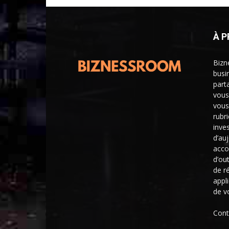
À 
Bizn
busi
part
vous
vous
rubr
inve
d’au
acco
d’ou
de r
appl
de v
Cont