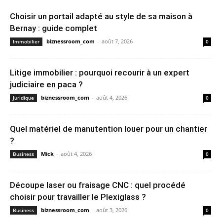
Choisir un portail adapté au style de sa maison à
Bernay : guide complet
biznessroom_com
-
août 7, 2026
Immobilier
0
Litige immobilier : pourquoi recourir à un expert
judiciaire en paca ?
biznessroom_com
-
août 4, 2026
Juridique
0
Quel matériel de manutention louer pour un chantier
?
Mick
-
août 4, 2026
Business
0
Découpe laser ou fraisage CNC : quel procédé
choisir pour travailler le Plexiglass ?
biznessroom_com
-
août 3, 2026
Business
0