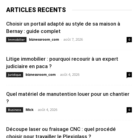
ARTICLES RECENTS
Choisir un portail adapté au style de sa maison à
Bernay : guide complet
biznessroom_com
-
août 7, 2026
Immobilier
0
Litige immobilier : pourquoi recourir à un expert
judiciaire en paca ?
biznessroom_com
-
août 4, 2026
Juridique
0
Quel matériel de manutention louer pour un chantier
?
Mick
-
août 4, 2026
Business
0
Découpe laser ou fraisage CNC : quel procédé
choisir pour travailler le Plexiglass ?