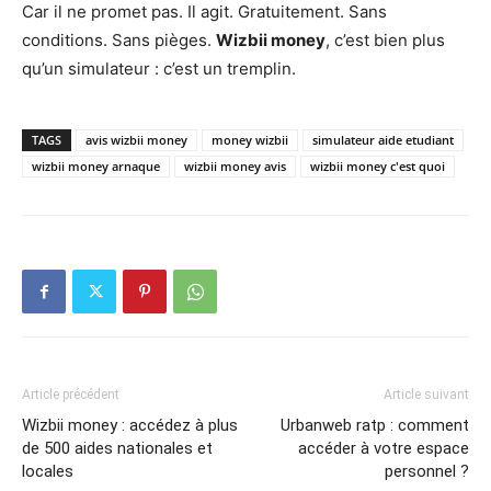
Car il ne promet pas. Il agit. Gratuitement. Sans
conditions. Sans pièges.
Wizbii money
, c’est bien plus
qu’un simulateur : c’est un tremplin.
TAGS
avis wizbii money
money wizbii
simulateur aide etudiant
wizbii money arnaque
wizbii money avis
wizbii money c'est quoi
Article précédent
Article suivant
Wizbii money : accédez à plus
Urbanweb ratp : comment
de 500 aides nationales et
accéder à votre espace
locales
personnel ?