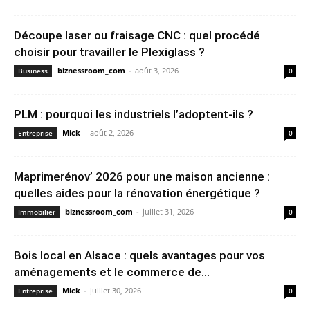
Découpe laser ou fraisage CNC : quel procédé
choisir pour travailler le Plexiglass ?
biznessroom_com
-
août 3, 2026
Business
0
PLM : pourquoi les industriels l’adoptent-ils ?
Mick
-
août 2, 2026
Entreprise
0
Maprimerénov’ 2026 pour une maison ancienne :
quelles aides pour la rénovation énergétique ?
biznessroom_com
-
juillet 31, 2026
Immobilier
0
Bois local en Alsace : quels avantages pour vos
aménagements et le commerce de...
Mick
-
juillet 30, 2026
Entreprise
0