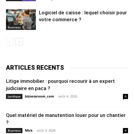
Logiciel de caisse : lequel choisir pour
votre commerce ?
Business
ARTICLES RECENTS
Litige immobilier : pourquoi recourir à un expert
judiciaire en paca ?
biznessroom_com
-
août 4, 2026
Juridique
0
Quel matériel de manutention louer pour un chantier
?
Mick
-
août 4, 2026
Business
0